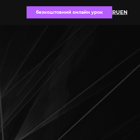
безкоштовний онлайн урок
RU
EN