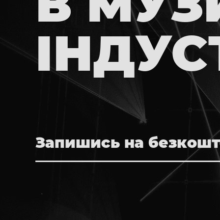
В МУЗ
ІНДУСТ
Запишись на безкошт