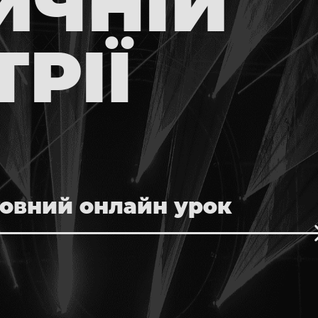
ИЧНІЙ
РІЇ
овний онлайн урок